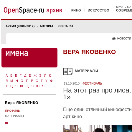
МУЗЫКА
КИНО
ИСКУССТВО
СОВРЕМ
АРХИВ (2008–2012)
АВТОРЫ
COLTA.RU
НОВОСТИ
ВЕРА ЯКОВЕНКО
МАТЕРИАЛЫ
А
Б
В
Г
Д
Е
Ж
З
И
К
Л
М
Н
О
П
Р
С
Т
У
Ф
19.10.2010 ·
ФЕСТИВАЛЬ
Х
Ц
Ч
Ш
Щ
Э
Ю
Я
На этот раз про лиса.
1»
Вера ЯКОВЕНКО
Еще один отличный кинофестива
ПРОФИЛЬ
арт-кино
МАТЕРИАЛЫ