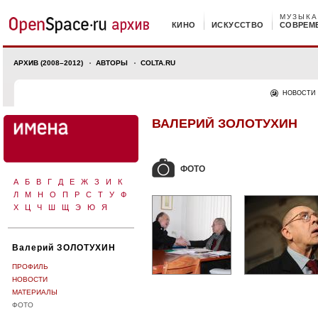
МУЗЫКА
КИНО
ИСКУССТВО
СОВРЕМ
АРХИВ (2008–2012)
АВТОРЫ
COLTA.RU
НОВОСТИ
ВАЛЕРИЙ ЗОЛОТУХИН
ФОТО
А
Б
В
Г
Д
Е
Ж
З
И
К
Л
М
Н
О
П
Р
С
Т
У
Ф
Х
Ц
Ч
Ш
Щ
Э
Ю
Я
Валерий ЗОЛОТУХИН
ПРОФИЛЬ
НОВОСТИ
МАТЕРИАЛЫ
ФОТО