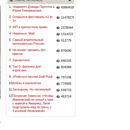
САМОЕ ЧИТАЕМОЕ
1.
«Кармен» Дэвида Паунтни и
40864038
Юрия Темирканова
2.
Открылся фестиваль «2-in-
11478276
1»
3.
ЖП и крепостное право
2378094
4.
Норильск. Май
1314222
5.
Самый влиятельный
912779
интеллектуал России
6.
Не может прожить без
876690
ирисок
7.
Закоротило
846105
8.
Топ-5: фильмы для
809388
взрослых
9.
«Роботы» против Daft Punk
797106
10.
Коблы и малолетки
779905
11.
Затворник. Но пятипалый
539733
12.
Патрисия Томпсон: «Чтобы
463724
Маяковский не уехал к нам
с мамой в Америку, Лиля
подстроила ему встречу с
Татьяной Яковлевой»
е