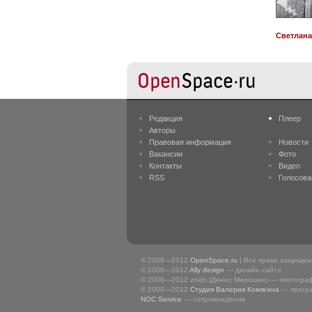
Светлана
Редакция
Плеер
Авторы
Правовая информация
Новости
Вакансии
Фото
Контакты
Видео
RSS
Голосова
© 2008—2012
OpenSpace.ru
| Все права защище
© 2008—2012
Ally design
— дизайн сайта
© 2008—2012 znids (Денис Мирошин) — пиктогра
© 2008—2012
Студия Валерия Комягина
— прогр
NOC Service
— сопровождение