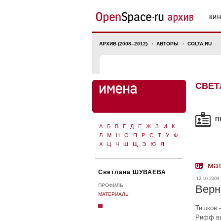
КИ
АРХИВ (2008–2012)
АВТОРЫ
COLTA.RU
СВЕТ
П
А
Б
В
Г
Д
Е
Ж
З
И
К
Л
М
Н
О
П
Р
С
Т
У
Ф
Х
Ц
Ч
Ш
Щ
Э
Ю
Я
ма
Светлана ШУВАЕВА
12.10.2009
ПРОФИЛЬ
Верн
МАТЕРИАЛЫ
Тишков 
Рифф вы