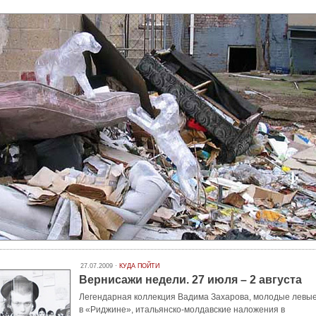
27.07.2009 ·
КУДА ПОЙТИ
Вернисажи недели. 27 июля – 2 августа
Легендарная коллекция Вадима Захарова, молодые левы
в «Риджине», итальянско-молдавские наложения в