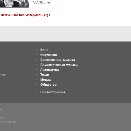
›››
М'АРСе
 ШУВАЕВА: все материалы (2) ›
Кино
Искусство
Современная музыка
Академическая музыка
Литература
ния
Театр
Медиа
Общество
Все материалы
ны
фика
аммирование