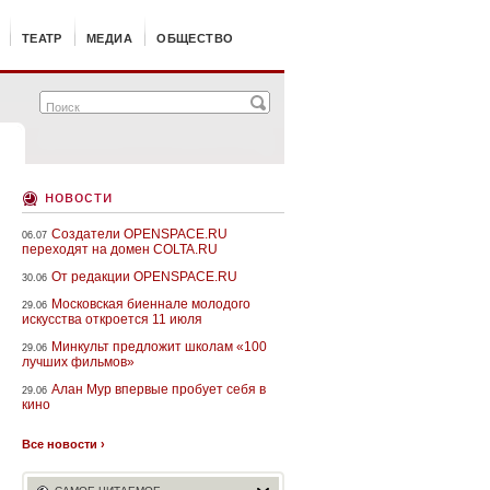
ТЕАТР
МЕДИА
ОБЩЕСТВО
новости
Создатели OPENSPACE.RU
06.07
переходят на домен COLTA.RU
От редакции OPENSPACE.RU
30.06
Московская биеннале молодого
29.06
искусства откроется 11 июля
Минкульт предложит школам «100
29.06
лучших фильмов»
Алан Мур впервые пробует себя в
29.06
кино
Все новости ›