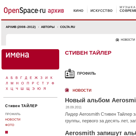
МУЗЫКА
КИНО
ИСКУССТВО
СОВРЕМ
АРХИВ (2008–2012)
АВТОРЫ
COLTA.RU
НОВОСТИ
СТИВЕН ТАЙЛЕР
ПРОФИЛЬ
А
Б
В
Г
Д
Е
Ж
З
И
К
Л
М
Н
О
П
Р
С
Т
У
Ф
Х
Ц
Ч
Ш
Щ
Э
Ю
Я
новости
Новый альбом Aerosmi
Стивен ТАЙЛЕР
28.09.2011
Лидер Aerosmith Стивен Тайлер з
ПРОФИЛЬ
НОВОСТИ
группы, первого за десять лет, з
ФОТО
Aerosmith запишут ал