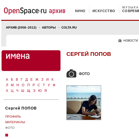
МУЗЫКА
КИНО
ИСКУССТВО
СОВРЕМ
АРХИВ (2008–2012)
АВТОРЫ
COLTA.RU
НОВОСТИ
СЕРГЕЙ ПОПОВ
ФОТО
А
Б
В
Г
Д
Е
Ж
З
И
К
Л
М
Н
О
П
Р
С
Т
У
Ф
Х
Ц
Ч
Ш
Щ
Э
Ю
Я
Сергей ПОПОВ
ПРОФИЛЬ
МАТЕРИАЛЫ
ФОТО