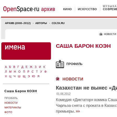
МУЗЫКА
КИНО
ИСКУССТВО
СОВРЕМ
АРХИВ (2008–2012)
АВТОРЫ
COLTA.RU
НОВОСТИ
САША БАРОН КОЭН
ПРОФИЛЬ
А
Б
В
Г
Д
Е
Ж
З
И
К
Л
М
Н
О
П
Р
С
Т
У
Ф
Х
Ц
Ч
Ш
Щ
Э
Ю
Я
новости
Казахстан не вынес «Д
Саша Барон КОЭН
01.06.2012
ПРОФИЛЬ
Комедия «Диктатор» комика Саши
НОВОСТИ
Чарльза снята с проката в Казах
МАТЕРИАЛЫ
›››
премьеры.
ФОТО