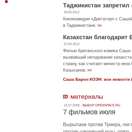
Таджикистан запретил 
18.05.2012
Кинокомедия «Диктатор» с Сашей
›››
в Таджикистане.
Казахстан благодарит 
23.04.2012
Фильм британского комика Саши 
вызвавший негодование казахстан
страну, как считает министр ино
›››
Казыханов.
Саша Барон КОЭН: все новости (
материалы
13.07.2009 ·
ВЫБОР OPENSPACE.RU
7 фильмов июля
Вырыпаев против Триера, геи 
против говорящей козы, опять