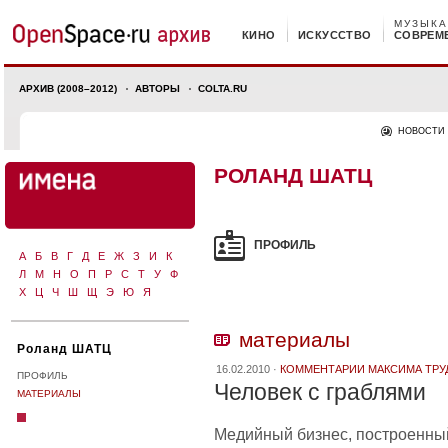
МУЗЫКА
КИНО
ИСКУССТВО
СОВРЕМ
АРХИВ (2008–2012)
АВТОРЫ
COLTA.RU
НОВОСТИ
РОЛАНД ШАТЦ
ПРОФИЛЬ
А
Б
В
Г
Д
Е
Ж
З
И
К
Л
М
Н
О
П
Р
С
Т
У
Ф
Х
Ц
Ч
Ш
Щ
Э
Ю
Я
материалы
Роланд ШАТЦ
16.02.2010 ·
КОММЕНТАРИИ МАКСИМА ТР
ПРОФИЛЬ
Человек с граблями
МАТЕРИАЛЫ
Медийный бизнес, построенны