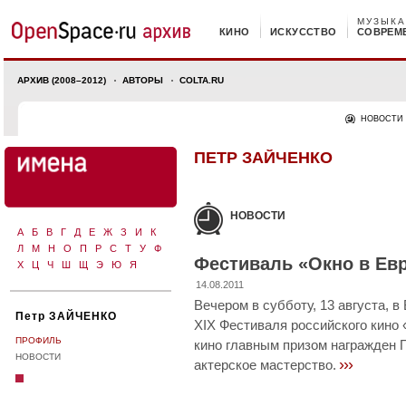
МУЗЫКА
КИНО
ИСКУССТВО
СОВРЕМ
АРХИВ (2008–2012)
АВТОРЫ
COLTA.RU
НОВОСТИ
ПЕТР ЗАЙЧЕНКО
НОВОСТИ
А
Б
В
Г
Д
Е
Ж
З
И
К
Л
М
Н
О
П
Р
С
Т
У
Ф
Фестиваль «Окно в Ев
Х
Ц
Ч
Ш
Щ
Э
Ю
Я
14.08.2011
Вечером в субботу, 13 августа,
Петр ЗАЙЧЕНКО
XIX Фестиваля российского кино 
ПРОФИЛЬ
кино главным призом награжден 
НОВОСТИ
›››
актерское мастерство.