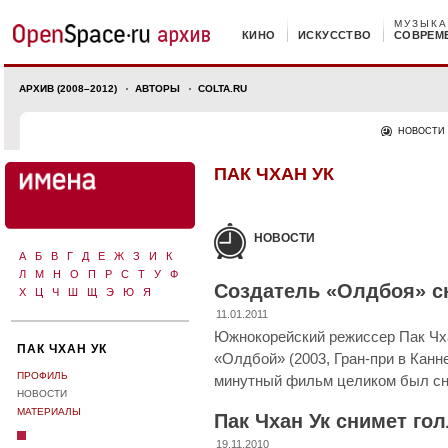
МУЗЫКА
КИНО
ИСКУССТВО
СОВРЕМ
АРХИВ (2008–2012)
АВТОРЫ
COLTA.RU
НОВОСТИ
ПАК ЧХАН УК
НОВОСТИ
А
Б
В
Г
Д
Е
Ж
З
И
К
Л
М
Н
О
П
Р
С
Т
У
Ф
Создатель «Олдбоя» с
Х
Ц
Ч
Ш
Щ
Э
Ю
Я
11.01.2011
Южнокорейский режиссер Пак Чха
ПАК ЧХАН УК
«Олдбой» (2003, Гран-при в Канне
ПРОФИЛЬ
минутный фильм целиком был сня
НОВОСТИ
МАТЕРИАЛЫ
Пак Чхан Ук снимет го
19.11.2010