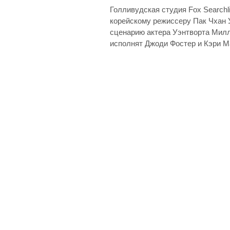
Голливудская студия Fox Searchl
корейскому режиссеру Пак Чхан 
сценарию актера Уэнтворта Милл
исполнят Джоди Фостер и Кэри М