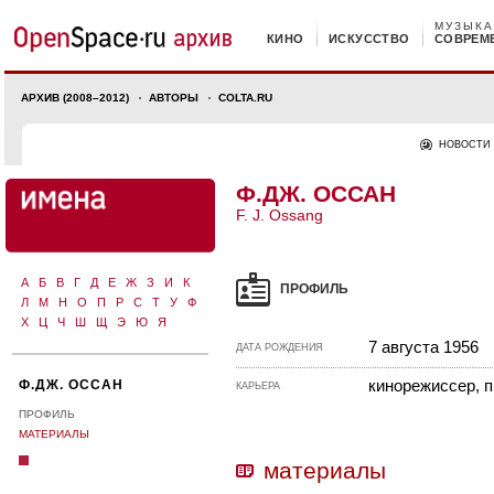
МУЗЫКА
КИНО
ИСКУССТВО
СОВРЕМ
АРХИВ (2008–2012)
АВТОРЫ
COLTA.RU
НОВОСТИ
Ф.ДЖ. ОССАН
F. J. Ossang
А
Б
В
Г
Д
Е
Ж
З
И
К
ПРОФИЛЬ
Л
М
Н
О
П
Р
С
Т
У
Ф
Х
Ц
Ч
Ш
Щ
Э
Ю
Я
7 августа 1956
ДАТА РОЖДЕНИЯ
кинорежиссер, 
Ф.ДЖ. ОССАН
КАРЬЕРА
ПРОФИЛЬ
МАТЕРИАЛЫ
материалы