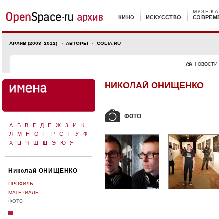
МУЗЫКА
КИНО
ИСКУССТВО
СОВРЕМ
АРХИВ (2008–2012)
АВТОРЫ
COLTA.RU
НОВОСТИ
НИКОЛАЙ ОНИЩЕНКО
ФОТО
А
Б
В
Г
Д
Е
Ж
З
И
К
Л
М
Н
О
П
Р
С
Т
У
Ф
Х
Ц
Ч
Ш
Щ
Э
Ю
Я
Николай ОНИЩЕНКО
ПРОФИЛЬ
МАТЕРИАЛЫ
ФОТО