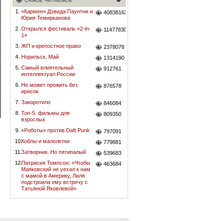
САМОЕ ЧИТАЕМОЕ
1.
«Кармен» Дэвида Паунтни и
40838163
Юрия Темирканова
2.
Открылся фестиваль «2-in-
11477830
1»
3.
ЖП и крепостное право
2378078
4.
Норильск. Май
1314190
5.
Самый влиятельный
912761
интеллектуал России
6.
Не может прожить без
876578
ирисок
7.
Закоротило
846084
8.
Топ-5: фильмы для
809350
взрослых
9.
«Роботы» против Daft Punk
797091
10.
Коблы и малолетки
779881
11.
Затворник. Но пятипалый
539683
12.
Патрисия Томпсон: «Чтобы
463684
Маяковский не уехал к нам
с мамой в Америку, Лиля
подстроила ему встречу с
Татьяной Яковлевой»