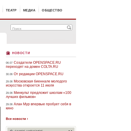
ТЕАТР
МЕДИА
ОБЩЕСТВО
новости
Создатели OPENSPACE.RU
06.07
переходят на домен COLTA.RU
От редакции OPENSPACE.RU
30.06
Московская биеннале молодого
29.06
искусства откроется 11 июля
Минкульт предложит школам «100
29.06
лучших фильмов»
Алан Мур впервые пробует себя в
29.06
кино
Все новости ›