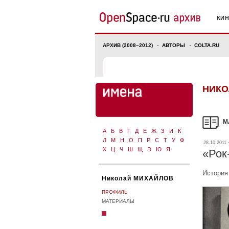
КИ
АРХИВ (2008–2012)
АВТОРЫ
COLTA.RU
НИКО
М
А
Б
В
Г
Д
Е
Ж
З
И
К
Л
М
Н
О
П
Р
С
Т
У
Ф
28.10.2011 
Х
Ц
Ч
Ш
Щ
Э
Ю
Я
«Рок
История
Николай МИХАЙЛОВ
ПРОФИЛЬ
МАТЕРИАЛЫ