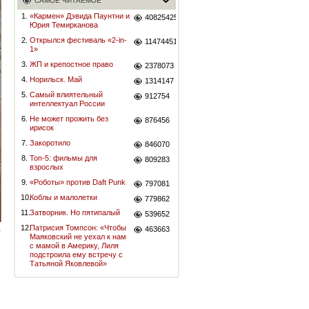
САМОЕ ЧИТАЕМОЕ
1.
«Кармен» Дэвида Паунтни и
40825425
Юрия Темирканова
2.
Открылся фестиваль «2-in-
11474451
1»
3.
ЖП и крепостное право
2378073
4.
Норильск. Май
1314147
5.
Самый влиятельный
912754
интеллектуал России
6.
Не может прожить без
876456
ирисок
7.
Закоротило
846070
8.
Топ-5: фильмы для
809283
взрослых
9.
«Роботы» против Daft Punk
797081
10.
Коблы и малолетки
779862
11.
Затворник. Но пятипалый
539652
12.
Патрисия Томпсон: «Чтобы
463663
Маяковский не уехал к нам
с мамой в Америку, Лиля
подстроила ему встречу с
Татьяной Яковлевой»