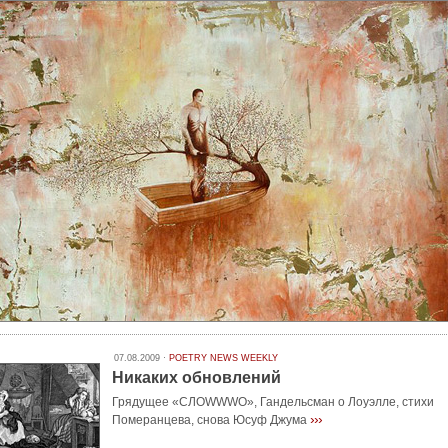
07.08.2009 ·
POETRY NEWS WEEKLY
Никаких обновлений
Грядущее «СЛОWWWО», Гандельсман о Лоуэлле, стихи
›››
Померанцева, снова Юсуф Джума