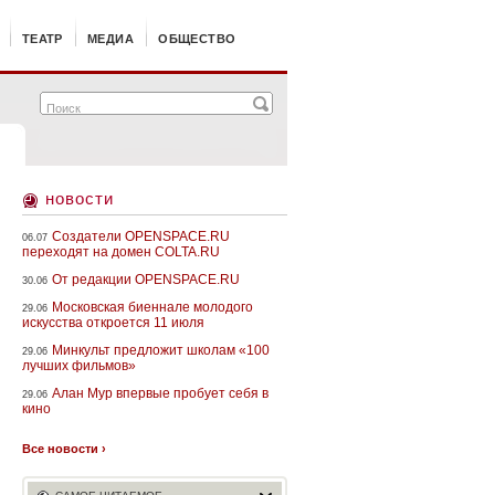
ТЕАТР
МЕДИА
ОБЩЕСТВО
новости
Создатели OPENSPACE.RU
06.07
переходят на домен COLTA.RU
От редакции OPENSPACE.RU
30.06
Московская биеннале молодого
29.06
искусства откроется 11 июля
Минкульт предложит школам «100
29.06
лучших фильмов»
Алан Мур впервые пробует себя в
29.06
кино
Все новости ›