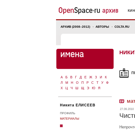
КИ
АРХИВ (2008–2012)
АВТОРЫ
COLTA.RU
НИКИ
П
А
Б
В
Г
Д
Е
Ж
З
И
К
Л
М
Н
О
П
Р
С
Т
У
Ф
Х
Ц
Ч
Ш
Щ
Э
Ю
Я
ма
Никита ЕЛИСЕЕВ
27.09.2010
ПРОФИЛЬ
Чист
МАТЕРИАЛЫ
Непрочт