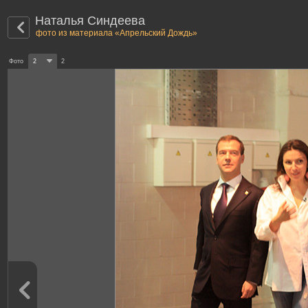
Наталья Синдеева
фото из материала «Апрельский Дождь»
Фото
2
2