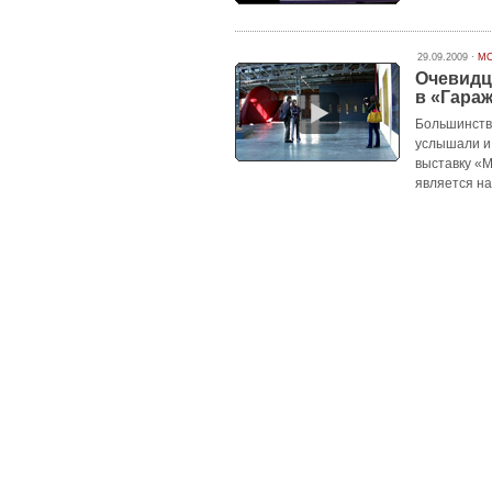
29.09.2009 ·
МО
Очевидц
в «Гара
Большинств
услышали и
выставку «М
является н