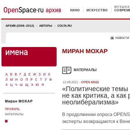
МУЗЫКА
КИНО
ИСКУССТВО
СОВРЕМ
АРХИВ (2008–2012)
АВТОРЫ
COLTA.RU
НОВОСТИ
МИРАН МОХАР
МАТЕРИАЛЫ
А
Б
В
Г
Д
Е
Ж
З
И
К
Л
М
Н
О
П
Р
С
Т
У
Ф
12.08.2011 ·
OPEN MIND
Х
Ц
Ч
Ш
Щ
Э
Ю
Я
«Политические темы
не как критика, а как
неолиберализма»
Миран МОХАР
ПРОФИЛЬ
В продолжении опроса OPEN
МАТЕРИАЛЫ
эксперты возвращаются к Вен