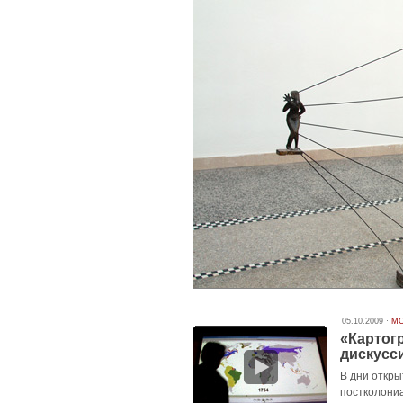
05.10.2009 ·
МО
«Картог
дискусс
В дни откры
постколони