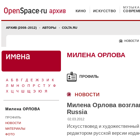
МУЗЫКА
КИНО
ИСКУССТВО
СОВРЕМ
АРХИВ (2008–2012)
АВТОРЫ
COLTA.RU
НОВОСТИ
МИЛЕНА ОРЛОВА
ПРОФИЛЬ
А
Б
В
Г
Д
Е
Ж
З
И
К
Л
М
Н
О
П
Р
С
Т
У
Ф
Х
Ц
Ч
Ш
Щ
Э
Ю
Я
новости
Милена Орлова возглав
Милена ОРЛОВА
Russia
ПРОФИЛЬ
02.03.2012
НОВОСТИ
Искусствовед и художественный
МАТЕРИАЛЫ
редактором русской версии издан
ФОТО