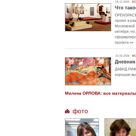
06.10.2009 ·
МО
Что так
OPENSPACE.
проект в р
Московской 
октября, но
сформулиров
›››
проекта
24.09.2009 ·
МО
Дневник
ДАВИД РИФФ 
хорошую выс
Милена ОРЛОВА: все материалы 
фото