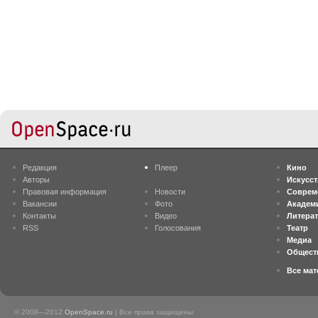
Редакция
Плеер
Кино
Авторы
Искусс
Правовая информация
Новости
Соврем
Вакансии
Фото
Академ
Контакты
Видео
Литера
RSS
Голосования
Театр
Медиа
Общест
Все ма
© 2008—2012
OpenSpace.ru
| Все права защищены