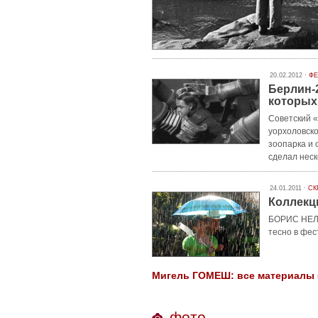
20.02.2012 ·
ФЕ
Берлин-
которых
Советский 
уорхоловско
зоопарка и
сделал неск
24.01.2011 ·
СК
Коллекц
БОРИС НЕЛЕ
тесно в фес
Мигель ГОМЕШ: все материалы (
фото