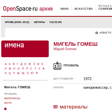
МУЗЫКА
КИНО
ИСКУССТВО
СОВРЕМ
АРХИВ (2008–2012)
АВТОРЫ
COLTA.RU
НОВОСТИ
МИГЕЛЬ ГОМЕШ
Miguel Gomes
А
Б
В
Г
Д
Е
Ж
З
И
К
ПРОФИЛЬ
Л
М
Н
О
П
Р
С
Т
У
Ф
Х
Ц
Ч
Ш
Щ
Э
Ю
Я
1972
ДАТА РОЖДЕНИЯ
кинорежиссер, 
Мигель ГОМЕШ
КАРЬЕРА
ПРОФИЛЬ
МАТЕРИАЛЫ
ФОТО
материалы