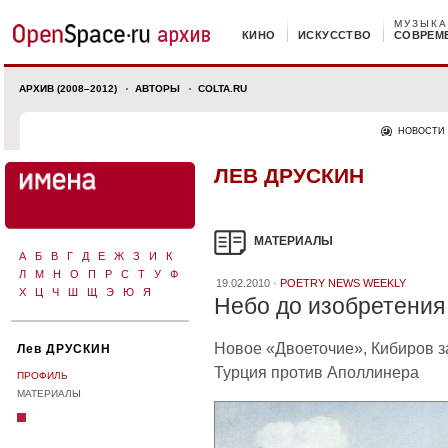
МУЗЫКА
КИНО
ИСКУССТВО
СОВРЕМ
АРХИВ (2008–2012)
АВТОРЫ
COLTA.RU
НОВОСТИ
ЛЕВ ДРУСКИН
МАТЕРИАЛЫ
А
Б
В
Г
Д
Е
Ж
З
И
К
Л
М
Н
О
П
Р
С
Т
У
Ф
19.02.2010 ·
POETRY NEWS WEEKLY
Х
Ц
Ч
Ш
Щ
Э
Ю
Я
Небо до изобретения
Новое «Двоеточие», Кибиров за
Лев ДРУСКИН
Турция против Аполлинера
ПРОФИЛЬ
МАТЕРИАЛЫ