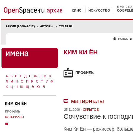
МУЗЫКА
КИНО
ИСКУССТВО
СОВРЕМ
АРХИВ (2008–2012)
АВТОРЫ
COLTA.RU
НОВОСТИ
КИМ КИ ЁН
ПРОФИЛЬ
А
Б
В
Г
Д
Е
Ж
З
И
К
Л
М
Н
О
П
Р
С
Т
У
Ф
Х
Ц
Ч
Ш
Щ
Э
Ю
Я
материалы
КИМ КИ ЁН
25.11.2009 ·
СКРЫТОЕ
ПРОФИЛЬ
Сочувствие к господ
МАТЕРИАЛЫ
Ким Ки Ён — режиссер, больш