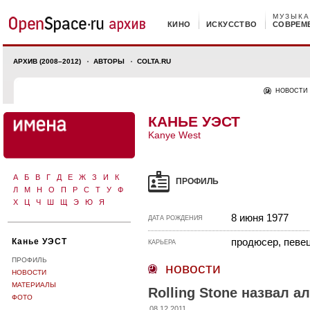
МУЗЫКА
КИНО
ИСКУССТВО
СОВРЕМ
АРХИВ (2008–2012)
АВТОРЫ
COLTA.RU
НОВОСТИ
КАНЬЕ УЭСТ
Kanye West
А
Б
В
Г
Д
Е
Ж
З
И
К
ПРОФИЛЬ
Л
М
Н
О
П
Р
С
Т
У
Ф
Х
Ц
Ч
Ш
Щ
Э
Ю
Я
8 июня 1977
ДАТА РОЖДЕНИЯ
продюсер, певец
Канье УЭСТ
КАРЬЕРА
ПРОФИЛЬ
новости
НОВОСТИ
МАТЕРИАЛЫ
Rolling Stone назвал 
ФОТО
08.12.2011