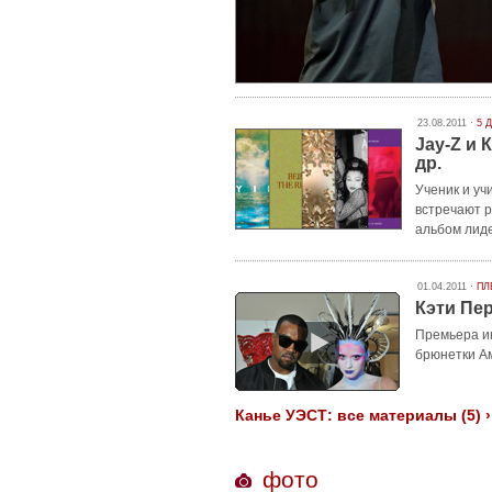
23.08.2011 ·
5 
Jay-Z и К
др.
Ученик и уч
встречают р
альбом лиде
01.04.2011 ·
ПЛ
Кэти Перр
Премьера и
брюнетки Ам
Канье УЭСТ: все материалы (5) ›
фото