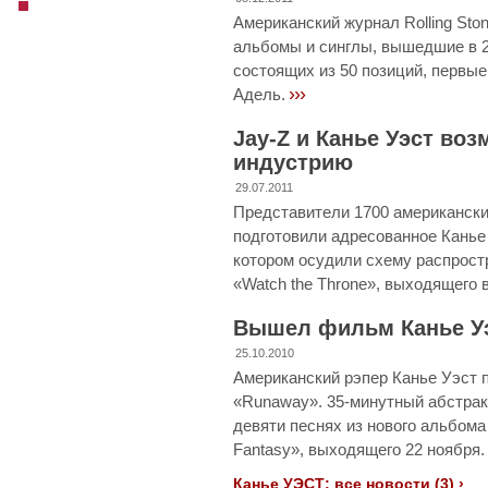
Американский журнал Rolling St
альбомы и синглы, вышедшие в 20
состоящих из 50 позиций, первые
›››
Адель.
Jay-Z и Канье Уэст во
индустрию
29.07.2011
Представители 1700 американск
подготовили адресованное Канье 
котором осудили схему распрост
«Watch the Throne», выходящего в
Вышел фильм Канье У
25.10.2010
Американский рэпер Канье Уэст 
«Runaway». 35-минутный абстра
девяти песнях из нового альбома 
Fantasy», выходящего 22 ноября.
Канье УЭСТ: все новости (3) ›