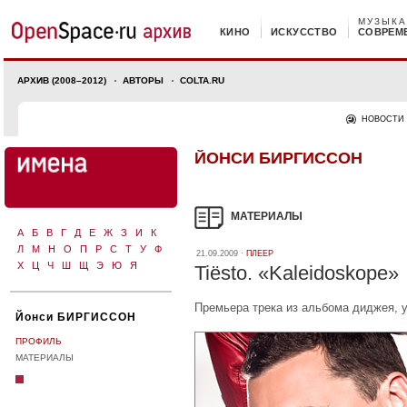
МУЗЫКА
КИНО
ИСКУССТВО
СОВРЕМ
АРХИВ (2008–2012)
АВТОРЫ
COLTA.RU
НОВОСТИ
ЙОНСИ БИРГИССОН
МАТЕРИАЛЫ
А
Б
В
Г
Д
Е
Ж
З
И
К
Л
М
Н
О
П
Р
С
Т
У
Ф
21.09.2009 ·
ПЛЕЕР
Х
Ц
Ч
Ш
Щ
Э
Ю
Я
Tiёsto. «Kaleidoskope»
Премьера трека из альбома диджея, 
Йонси БИРГИССОН
ПРОФИЛЬ
МАТЕРИАЛЫ