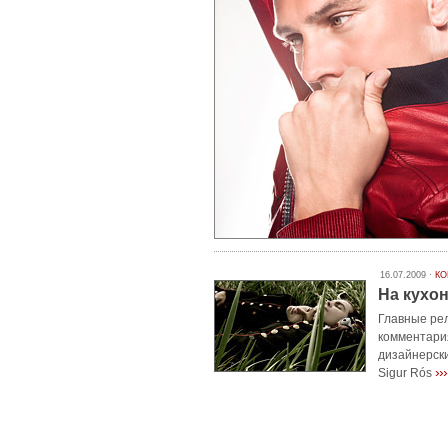
16.07.2009 ·
КО
На кухо
Главные рел
комментария
дизайнерски
›››
Sigur Rós