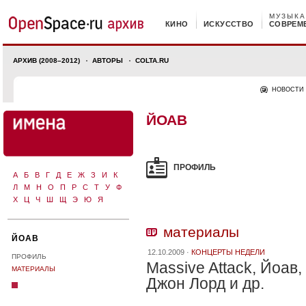
МУЗЫКА
КИНО
ИСКУССТВО
СОВРЕМ
АРХИВ (2008–2012)
АВТОРЫ
COLTA.RU
НОВОСТИ
ЙОАВ
ПРОФИЛЬ
А
Б
В
Г
Д
Е
Ж
З
И
К
Л
М
Н
О
П
Р
С
Т
У
Ф
Х
Ц
Ч
Ш
Щ
Э
Ю
Я
материалы
ЙОАВ
12.10.2009 ·
КОНЦЕРТЫ НЕДЕЛИ
ПРОФИЛЬ
Massive Attack, Йоав,
МАТЕРИАЛЫ
Джон Лорд и др.