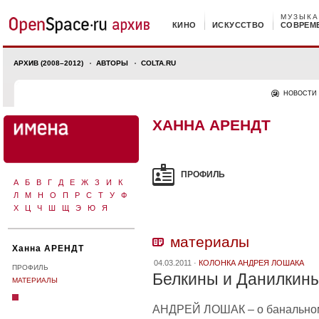
МУЗЫКА
КИНО
ИСКУССТВО
СОВРЕМ
АРХИВ (2008–2012)
АВТОРЫ
COLTA.RU
НОВОСТИ
ХАННА АРЕНДТ
ПРОФИЛЬ
А
Б
В
Г
Д
Е
Ж
З
И
К
Л
М
Н
О
П
Р
С
Т
У
Ф
Х
Ц
Ч
Ш
Щ
Э
Ю
Я
материалы
Ханна АРЕНДТ
04.03.2011 ·
КОЛОНКА АНДРЕЯ ЛОШАКА
ПРОФИЛЬ
Белкины и Данилкин
МАТЕРИАЛЫ
АНДРЕЙ ЛОШАК – о банальном 