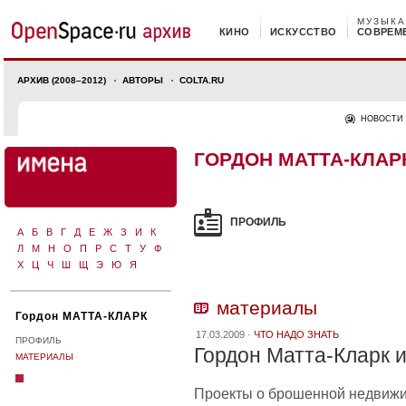
МУЗЫКА
КИНО
ИСКУССТВО
СОВРЕМ
АРХИВ (2008–2012)
АВТОРЫ
COLTA.RU
НОВОСТИ
ГОРДОН МАТТА-КЛАР
ПРОФИЛЬ
А
Б
В
Г
Д
Е
Ж
З
И
К
Л
М
Н
О
П
Р
С
Т
У
Ф
Х
Ц
Ч
Ш
Щ
Э
Ю
Я
материалы
Гордон МАТТА-КЛАРК
17.03.2009 ·
ЧТО НАДО ЗНАТЬ
ПРОФИЛЬ
Гордон Матта-Кларк и
МАТЕРИАЛЫ
Проекты о брошенной недвижи