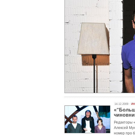
14.12.2009 ·
ИН
«“Больш
чиновни
Редакторы «
Алексей Му
номер про б