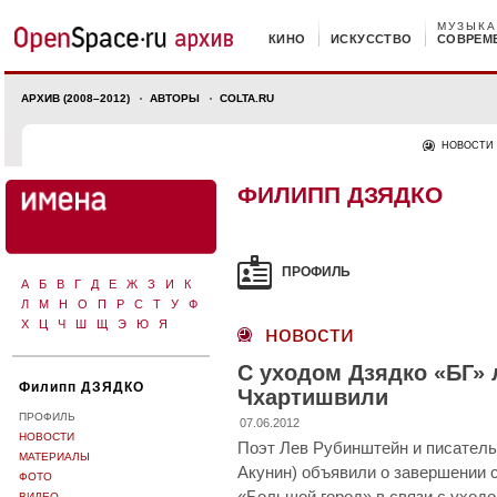
МУЗЫКА
КИНО
ИСКУССТВО
СОВРЕМ
АРХИВ (2008–2012)
АВТОРЫ
COLTA.RU
НОВОСТИ
ФИЛИПП ДЗЯДКО
ПРОФИЛЬ
А
Б
В
Г
Д
Е
Ж
З
И
К
Л
М
Н
О
П
Р
С
Т
У
Ф
Х
Ц
Ч
Ш
Щ
Э
Ю
Я
новости
С уходом Дзядко «БГ»
Филипп ДЗЯДКО
Чхартишвили
ПРОФИЛЬ
07.06.2012
НОВОСТИ
Поэт Лев Рубинштейн и писатель
МАТЕРИАЛЫ
Акунин) объявили о завершении с
ФОТО
«Большой город» в связи с уходо
ВИДЕО