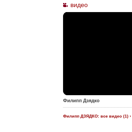
видео
Филипп Дзядко
Филипп ДЗЯДКО: все видео (1) ›