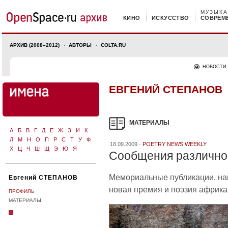
МУЗЫКА
КИНО
ИСКУССТВО
СОВРЕМ
АРХИВ (2008–2012)
АВТОРЫ
COLTA.RU
НОВОСТИ
ЕВГЕНИЙ СТЕПАНОВ
МАТЕРИАЛЫ
А
Б
В
Г
Д
Е
Ж
З
И
К
Л
М
Н
О
П
Р
С
Т
У
Ф
18.09.2009 ·
POETRY NEWS WEEKLY
Х
Ц
Ч
Ш
Щ
Э
Ю
Я
Сообщения различной
Мемориальные публикации, нап
Евгений СТЕПАНОВ
новая премия и поэзия африка
ПРОФИЛЬ
МАТЕРИАЛЫ