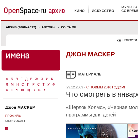
МУЗЫКА
КИНО
ИСКУССТВО
СОВРЕМ
АРХИВ (2008–2012)
АВТОРЫ
COLTA.RU
НОВОСТИ
ДЖОН МАСКЕР
МАТЕРИАЛЫ
А
Б
В
Г
Д
Е
Ж
З
И
К
Л
М
Н
О
П
Р
С
Т
У
Ф
29.12.2009 ·
С НОВЫМ 2010 ГОДОМ!
Х
Ц
Ч
Ш
Щ
Э
Ю
Я
Что смотреть в январе
«Шерлок Холмс», «Черная мол
Джон МАСКЕР
программы для детей
ПРОФИЛЬ
МАТЕРИАЛЫ