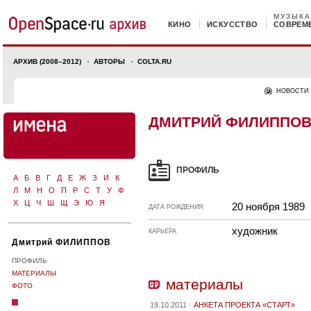
МУЗЫКА
КИНО
ИСКУССТВО
СОВРЕМ
АРХИВ (2008–2012)
АВТОРЫ
COLTA.RU
НОВОСТИ
ДМИТРИЙ ФИЛИППО
ПРОФИЛЬ
А
Б
В
Г
Д
Е
Ж
З
И
К
Л
М
Н
О
П
Р
С
Т
У
Ф
Х
Ц
Ч
Ш
Щ
Э
Ю
Я
20 ноября 1989
ДАТА РОЖДЕНИЯ
художник
КАРЬЕРА
Дмитрий ФИЛИППОВ
ПРОФИЛЬ
МАТЕРИАЛЫ
материалы
ФОТО
19.10.2011 ·
АНКЕТА ПРОЕКТА «СТАРТ»