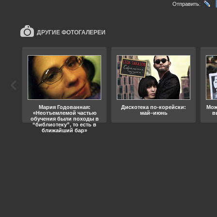
Отправить:
ДРУГИЕ ФОТОГАЛЕРЕИ
ода
Мария Годованная:
Дискотека по-корейски:
Мож
«Неотъемлемой частью
май–июнь
в
обучения были походы в
“библиотеку”, то есть в
ближайший бар»