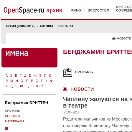
МУЗЫКА
КИНО
ИСКУССТВО
СОВРЕМ
АРХИВ (2008–2012)
АВТОРЫ
COLTA.RU
НОВОСТИ
БЕНДЖАМИН БРИТТЕ
ПРОФИЛЬ
А
Б
В
Г
Д
Е
Ж
З
И
К
Л
М
Н
О
П
Р
С
Т
У
Ф
Х
Ц
Ч
Ш
Щ
Э
Ю
Я
новости
Чаплину жалуются на 
Бенджамин БРИТТЕН
в театре
ПРОФИЛЬ
23.05.2012
НОВОСТИ
Родители мальчиков из Московск
МАТЕРИАЛЫ
протоиерею Всеволоду Чаплину о
пропаганде разврата и педофили