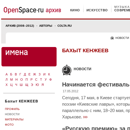
МУЗЫКА
КИНО
ИСКУССТВО
СОВРЕМ
АРХИВ (2008–2012)
АВТОРЫ
COLTA.RU
НОВОСТИ
БАХЫТ КЕНЖЕЕВ
НОВОСТИ
А
Б
В
Г
Д
Е
Ж
З
И
К
Л
М
Н
О
П
Р
С
Т
У
Ф
Начинается фестиваль
Х
Ц
Ч
Ш
Щ
Э
Ю
Я
17.05.2012
Сегодня, 17 мая, в Киеве старт
Бахыт КЕНЖЕЕВ
поэзии «Киевские лавры», которы
ПРОФИЛЬ
параллельно с ним, 18–20 мая, п
НОВОСТИ
›››
Харькове.
МАТЕРИАЛЫ
ФОТО
«Русскую премию» за 