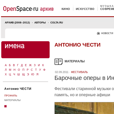
МУЗЫКА
КИНО
ИСКУССТВО
СОВРЕМ
АРХИВ (2008–2012)
АВТОРЫ
COLTA.RU
НОВОСТИ
АНТОНИО ЧЕСТИ
МАТЕРИАЛЫ
А
Б
В
Г
Д
Е
Ж
З
И
К
Л
М
Н
О
П
Р
С
Т
У
Ф
02.09.2011 ·
ФЕСТИВАЛЬ
Х
Ц
Ч
Ш
Щ
Э
Ю
Я
Барочные оперы в И
Фестивали старинной музыки 
Антонио ЧЕСТИ
память, но и оперные афиши
ПРОФИЛЬ
МАТЕРИАЛЫ