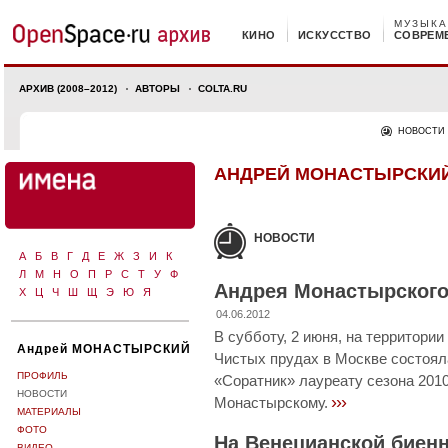
МУЗЫКА
КИНО
ИСКУССТВО
СОВРЕМ
АРХИВ (2008–2012)
АВТОРЫ
COLTA.RU
НОВОСТИ
АНДРЕЙ МОНАСТЫРСКИ
НОВОСТИ
А
Б
В
Г
Д
Е
Ж
З
И
К
Л
М
Н
О
П
Р
С
Т
У
Ф
Андрея Монастырского
Х
Ц
Ч
Ш
Щ
Э
Ю
Я
04.06.2012
В субботу, 2 июня, на территори
Андрей МОНАСТЫРСКИЙ
Чистых прудах в Москве состоял
ПРОФИЛЬ
«Соратник» лауреату сезона 201
НОВОСТИ
›››
Монастырскому.
МАТЕРИАЛЫ
ФОТО
На Венецианской биенн
ВИДЕО