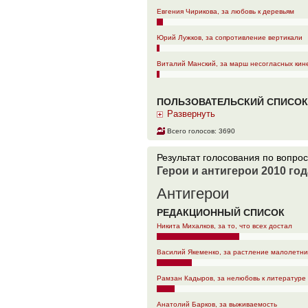
Евгения Чирикова, за любовь к деревьям
Юрий Лужков, за сопротивление вертикали
Виталий Манский, за марш несогласных ки
ПОЛЬЗОВАТЕЛЬСКИЙ СПИСОК
Развернуть
Всего голосов: 3690
Результат голоcования по вопрос
Герои и антигерои 2010 го
Антигерои
РЕДАКЦИОННЫЙ СПИСОК
Никита Михалков, за то, что всех достал
Василий Якеменко, за растление малолетни
Рамзан Кадыров, за нелюбовь к литературе
Анатолий Барков, за выживаемость