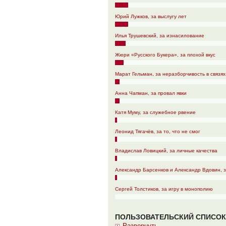
Юрий Лужков, за выслугу лет
Илья Трушевский, за изнасилование
Жюри «Русского Букера», за плохой вкус
Марат Гельман, за неразборчивость в связях
Анна Чапман, за провал явки
Катя Муму, за служебное рвение
Леонид Тягачёв, за то, что не смог
Владислав Ловицкий, за личные качества
Александр Барсенков и Александр Вдовин, з
Сергей Толстиков, за игру в монополию
ПОЛЬЗОВАТЕЛЬСКИЙ СПИСОК