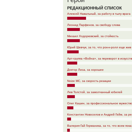
РЕДАКЦИОННЫЙ СПИСОК
Алексей Навальный, за работу в тылу врага
Леонид Парфенов, за свободу слова
Михаил Ходорковский, за стойкость
Юрий Шевчук, за то, что рок-н-ролл еще жив
Арт-группа «Война», за переворот в искусст
Доктор Лиза, за хорошее
Noize MC, за скорость реакции
Лев Толстой, за замолчанный юбилей
Олег Кашин, за профессиональное мужеств
Константин Новоселов и Андрей Гейм, за р
Валерия Гай Германика, за то, что всем пок