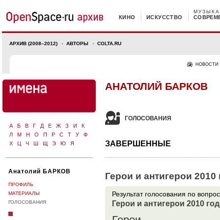
МУЗЫКА
КИНО
ИСКУССТВО
СОВРЕМ
АРХИВ (2008–2012)
АВТОРЫ
COLTA.RU
НОВОСТИ
АНАТОЛИЙ БАРКОВ
ГОЛОСОВАНИЯ
А
Б
В
Г
Д
Е
Ж
З
И
К
Л
М
Н
О
П
Р
С
Т
У
Ф
ЗАВЕРШЕННЫЕ
Х
Ц
Ч
Ш
Щ
Э
Ю
Я
Анатолий БАРКОВ
Герои и антигерои 2010
ПРОФИЛЬ
МАТЕРИАЛЫ
Результат голоcования по вопрос
Герои и антигерои 2010 го
ГОЛОСОВАНИЯ
Герои