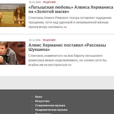
30.03.2009 ·
РЕЦЕНЗИЯ
«Латышская любовь» Алвиса Херманиса
на «Золотой маске»
Спектакль Нового Рижского театра оставляет ощущение
праздника, хотя над одинокой и неприкаянной жизнью
›››
героев впору заплакать
26.11.2008 ·
РЕЦЕНЗИЯ
Алвис Херманис поставил «Рассказы
Шукшина»
Спектакль знаменитого на всю Европу латышского
режиссера можно недолюбливать, но сложно хотя бы
›››
втайне им не восторгаться
Кино
Искусство
Современная музыка
Академическая музыка