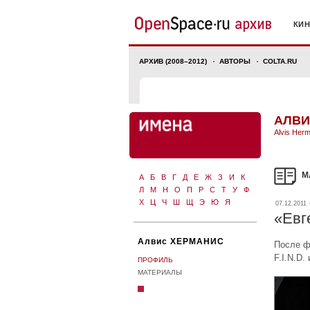
КИ
АРХИВ (2008–2012)
АВТОРЫ
COLTA.RU
АЛВИ
Alvis Her
М
А
Б
В
Г
Д
Е
Ж
З
И
К
Л
М
Н
О
П
Р
С
Т
У
Ф
Х
Ц
Ч
Ш
Щ
Э
Ю
Я
07.12.2011 
«Евг
Алвис ХЕРМАНИС
После ф
F.I.N.D
ПРОФИЛЬ
МАТЕРИАЛЫ