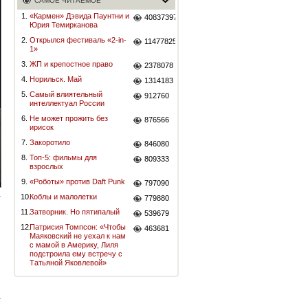
САМОЕ ЧИТАЕМОЕ
1.
«Кармен» Дэвида Паунтни и
40837397
Юрия Темирканова
2.
Открылся фестиваль «2-in-
11477825
1»
3.
ЖП и крепостное право
2378078
4.
Норильск. Май
1314183
5.
Самый влиятельный
912760
интеллектуал России
6.
Не может прожить без
876566
ирисок
7.
Закоротило
846080
8.
Топ-5: фильмы для
809333
взрослых
9.
«Роботы» против Daft Punk
797090
10.
Коблы и малолетки
779880
11.
Затворник. Но пятипалый
539679
12.
Патрисия Томпсон: «Чтобы
463681
Маяковский не уехал к нам
с мамой в Америку, Лиля
подстроила ему встречу с
Татьяной Яковлевой»