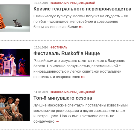
10.12.2010 ·
КОЛОНКА МАРИНЫ ДАВЫДОВОЙ
Кризис театрального перепроизводства
Сценическую культуру Москвы погубит не скудость – ее
погубит чудовищное, непотребное и совершенно
›››
бессмысленное изобилие
15.01.2010 ·
ФЕСТИВАЛЬ
Фестиваль Ruskoff в Ницце
Российским это искусство кажется только с Лазурного
берега. Но именно лоскутностью, перемешанной с
инновационностью и легкой советской ностальгией,
›››
фестиваль и очарователен
14.08.2009 ·
КОЛОНКА МАРИНЫ ДАВЫДОВОЙ
Топ-8 минувшего сезона
Лучшие московские спектакли поставлены известными
московскими режиссерами и двумя заехавшими к нам
иностранцами. Новых имен в столице опять не
›››
обнаружено