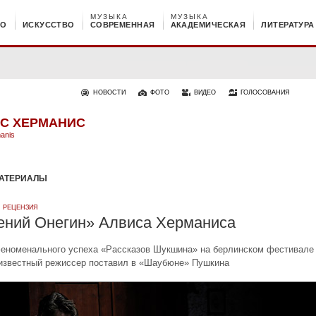
МУЗЫКА
МУЗЫКА
НО
ИСКУССТВО
СОВРЕМЕННАЯ
АКАДЕМИЧЕСКАЯ
ЛИТЕРАТУРА
НОВОСТИ
ФОТО
ВИДЕО
ГОЛОСОВАНИЯ
С ХЕРМАНИС
manis
АТЕРИАЛЫ
·
РЕЦЕНЗИЯ
ений Онегин» Алвиса Херманиса
еноменального успеха «Рассказов Шукшина» на берлинском фестивале
. известный режиссер поставил в «Шаубюне» Пушкина