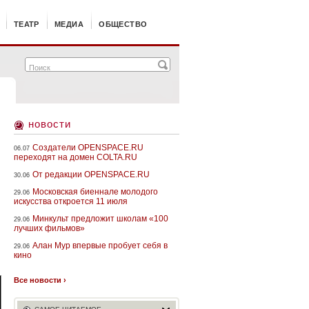
ТЕАТР
МЕДИА
ОБЩЕСТВО
новости
Создатели OPENSPACE.RU
06.07
переходят на домен COLTA.RU
От редакции OPENSPACE.RU
30.06
Московская биеннале молодого
29.06
искусства откроется 11 июля
Минкульт предложит школам «100
29.06
лучших фильмов»
Алан Мур впервые пробует себя в
29.06
кино
Все новости ›