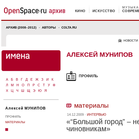
МУЗЫКА
КИНО
ИСКУССТВО
СОВРЕМ
АРХИВ (2008–2012)
АВТОРЫ
COLTA.RU
НОВОСТИ
АЛЕКСЕЙ МУНИПОВ
ПРОФИЛЬ
А
Б
В
Г
Д
Е
Ж
З
И
К
Л
М
Н
О
П
Р
С
Т
У
Ф
Х
Ц
Ч
Ш
Щ
Э
Ю
Я
материалы
Алексей МУНИПОВ
14.12.2009 ·
ИНТЕРВЬЮ
ПРОФИЛЬ
«“Большой город” – н
МАТЕРИАЛЫ
чиновникам»