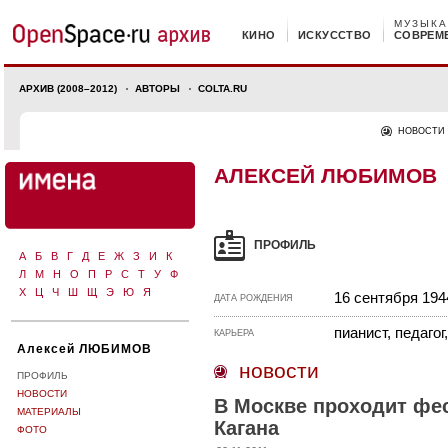
МУЗЫКА
КИНО
ИСКУССТВО
СОВРЕМ
АРХИВ (2008–2012)
АВТОРЫ
COLTA.RU
НОВОСТИ
АЛЕКСЕЙ ЛЮБИМОВ
ПРОФИЛЬ
А
Б
В
Г
Д
Е
Ж
З
И
К
Л
М
Н
О
П
Р
С
Т
У
Ф
Х
Ц
Ч
Ш
Щ
Э
Ю
Я
16 сентября 194
ДАТА РОЖДЕНИЯ
пианист, педагог
КАРЬЕРА
Алексей ЛЮБИМОВ
новости
ПРОФИЛЬ
НОВОСТИ
В Москве проходит фе
МАТЕРИАЛЫ
Кагана
ФОТО