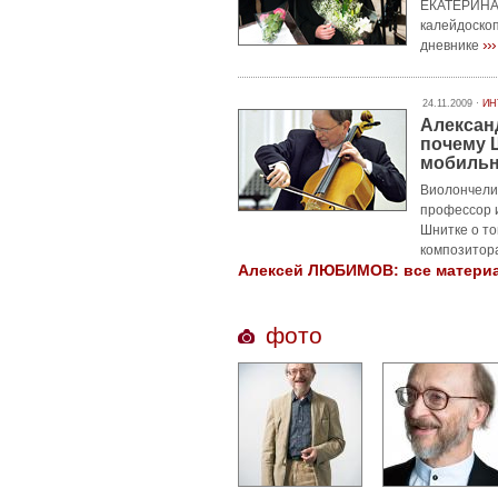
ЕКАТЕРИНА 
калейдоско
›››
дневнике
24.11.2009 ·
ИН
Алексан
почему 
мобильн
Виолончелис
профессор 
Шнитке о то
композитор
Алексей ЛЮБИМОВ: все материал
фото