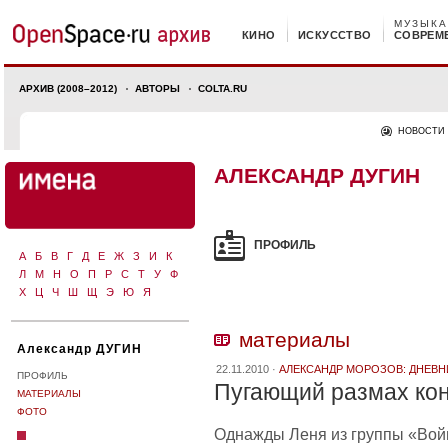
МУЗЫКА
КИНО
ИСКУССТВО
СОВРЕМ
АРХИВ (2008–2012)
АВТОРЫ
COLTA.RU
НОВОСТИ
АЛЕКСАНДР ДУГИН
ПРОФИЛЬ
А
Б
В
Г
Д
Е
Ж
З
И
К
Л
М
Н
О
П
Р
С
Т
У
Ф
Х
Ц
Ч
Ш
Щ
Э
Ю
Я
материалы
Александр ДУГИН
22.11.2010 ·
АЛЕКСАНДР МОРОЗОВ: ДНЕВНИ
ПРОФИЛЬ
Пугающий размах ко
МАТЕРИАЛЫ
ФОТО
Однажды Леня из группы «Войн