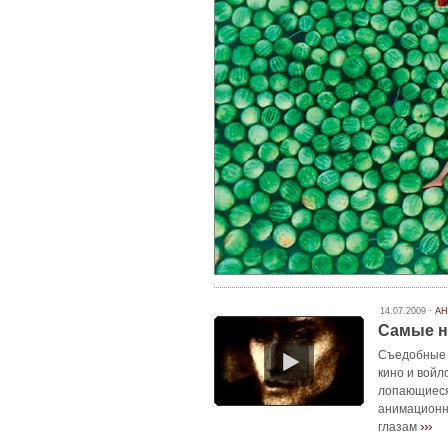
14.07.2009 ·
А
Самые 
Съедобные 
кино и войл
лопающиеся
анимационны
›››
глазам