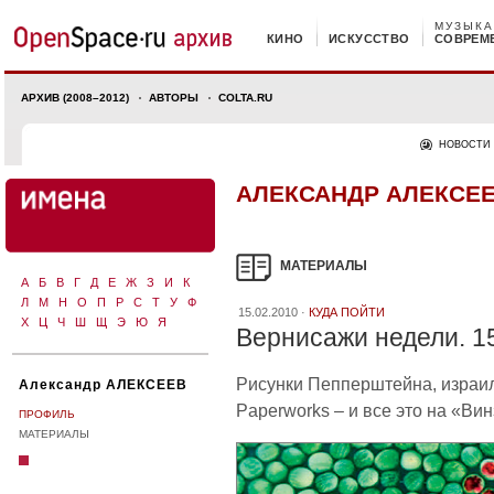
МУЗЫКА
КИНО
ИСКУССТВО
СОВРЕМ
АРХИВ (2008–2012)
АВТОРЫ
COLTA.RU
НОВОСТИ
АЛЕКСАНДР АЛЕКСЕ
МАТЕРИАЛЫ
А
Б
В
Г
Д
Е
Ж
З
И
К
Л
М
Н
О
П
Р
С
Т
У
Ф
15.02.2010 ·
КУДА ПОЙТИ
Х
Ц
Ч
Ш
Щ
Э
Ю
Я
Вернисажи недели. 1
Рисунки Пепперштейна, израи
Александр АЛЕКСЕЕВ
Paperworks – и все это на «Ви
ПРОФИЛЬ
МАТЕРИАЛЫ