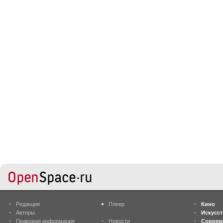
Редакция
Плеер
Кино
Авторы
Искусс
Правовая информация
Новости
Соврем