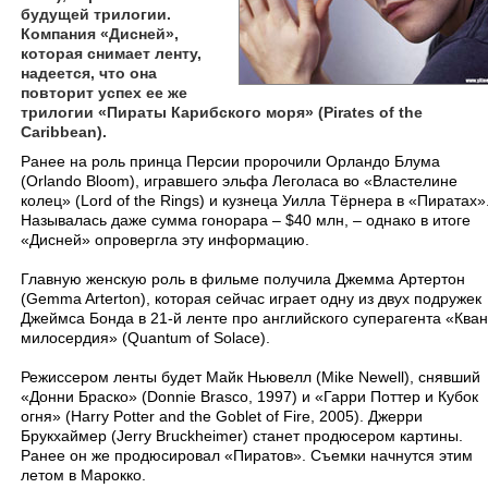
будущей трилогии.
Компания «Дисней»,
которая снимает ленту,
надеется, что она
повторит успех ее же
трилогии «Пираты Карибского моря» (Pirates of the
Caribbean).
Ранее на роль принца Персии пророчили Орландо Блума
(
Orlando Bloom
), игравшего эльфа Леголаса во «Властелине
колец» (
Lord of the Rings
) и кузнеца Уилла Тёрнера в «Пиратах»
Называлась даже сумма гонорара – $40 млн, – однако в итоге
«Дисней» опровергла эту информацию.
Главную женскую роль в фильме получила Джемма Артертон
(
Gemma Arterton
), которая сейчас играет одну из двух подружек
Джеймса Бонда в 21-й ленте про английского суперагента «Кван
милосердия» (
Quantum of Solace
).
Режиссером ленты будет Майк Ньювелл (
Mike Newell
), снявший
«Донни Браско» (
Donnie Brasco
, 1997) и «Гарри Поттер и Кубок
огня» (
Harry Potter and the Goblet of Fire
, 2005). Джерри
Брукхаймер (
Jerry Bruckheimer
) станет продюсером картины.
Ранее он же продюсировал «Пиратов». Съемки начнутся этим
летом в Марокко.