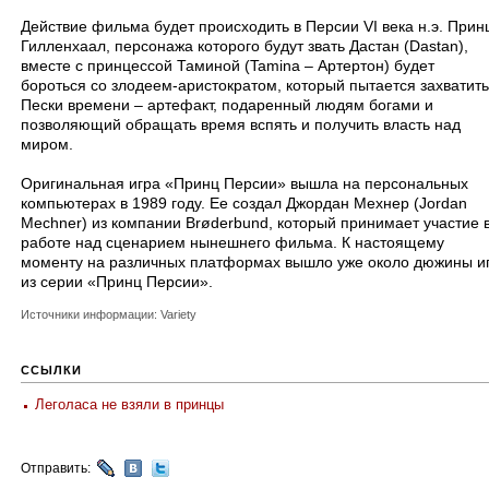
Действие фильма будет происходить в Персии VI века н.э. Прин
Гилленхаал, персонажа которого будут звать Дастан (
Dastan
),
вместе с принцессой Таминой (
Tamina
– Артертон) будет
бороться со злодеем-аристократом, который пытается захватить
Пески времени – артефакт, подаренный людям богами и
позволяющий обращать время вспять и получить власть над
миром.
Оригинальная игра «Принц Персии» вышла на персональных
компьютерах в 1989 году. Ее создал Джордан Мехнер (
Jordan
Mechner)
из компании
Brøderbund
, который принимает участие 
работе над сценарием нынешнего фильма. К настоящему
моменту на различных платформах вышло уже около дюжины и
из серии «Принц Персии».
Источники информации: Variety
ССЫЛКИ
Леголаса не взяли в принцы
Отправить: