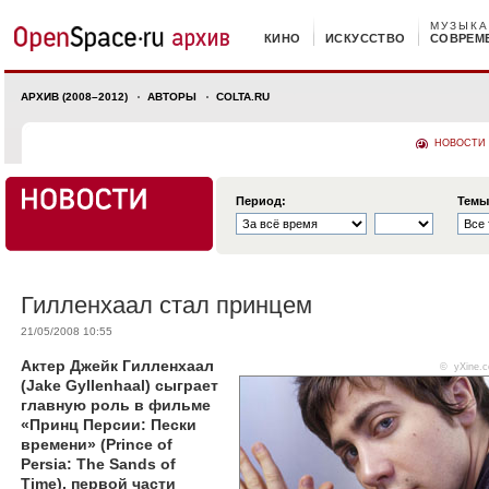
МУЗЫКА
КИНО
ИСКУССТВО
СОВРЕМ
АРХИВ (2008–2012)
АВТОРЫ
COLTA.RU
НОВОСТИ
Период:
Темы
Гилленхаал стал принцем
21/05/2008 10:55
Актер Джейк Гилленхаал
© yXine.
(Jake Gyllenhaal) сыграет
главную роль в фильме
«Принц Персии: Пески
времени» (Prince of
Persia: The Sands of
Time), первой части