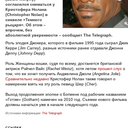
согласился сниматься у
Кристофера Нолана
(Christopher Nolan) в
сиквеле «Темного
рыцаря». Об этом –
впрочем, без
абсолютной уверенности – сообщает The Telegraph.
Роль злодея Джокера, которого в фильме 1995 года сыграл Джи
Керри (
Jim Carrey
), разные источники ранее отдавали Джонни
Деппу (
Johnny Depp
).
Роль Женщины-кошки, судя по всему, достанется британской
актрисе Рэйчел Вайс (
Rachel Weisz
), хотя летом
прошел слух
о
том, что ее хочет получить Анджелина Джоли (
Angelina Jolie
).
Сравнительно недавно
Кристофер Нолан также говорил о
намерении взять на эту роль певицу Шер (
Cher
).
Выход продолжения эпопеи о Бэтмене под рабочим названием
«Готэм» (
Gotham
) намечен на 2010 год. Съемки нового фильма
должны начаться уже в начале следующего года.
Источники информации:
The Telegraph
ССЫЛКИ