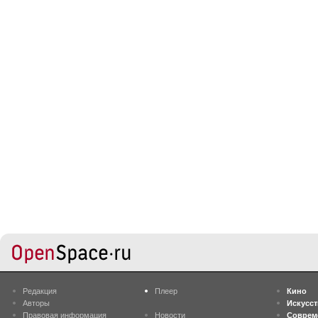
Редакция
Плеер
Кино
Авторы
Искусс
Правовая информация
Новости
Соврем