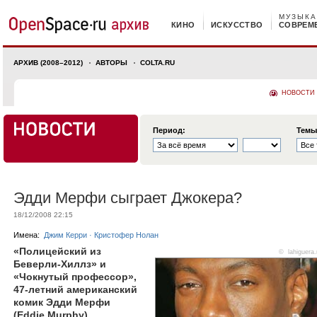
МУЗЫКА
КИНО
ИСКУССТВО
СОВРЕМ
АРХИВ (2008–2012)
АВТОРЫ
COLTA.RU
НОВОСТИ
Период:
Темы
Эдди Мерфи сыграет Джокера?
18/12/2008 22:15
Имена:
Джим Керри
·
Кристофер Нолан
«Полицейский из
©
lahiguera.
Беверли-Хиллз» и
«Чокнутый профессор»,
47-летний американский
комик Эдди Мерфи
(Eddie Murphy)