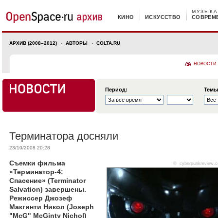
МУЗЫКА
КИНО
ИСКУССТВО
СОВРЕМ
АРХИВ (2008–2012)
АВТОРЫ
COLTA.RU
НОВОСТИ
Период:
Темы
Терминатора досняли
23/10/2008 20:28
Съемки фильма
©
cyberpunkreview.
«Терминатор-4:
Спасение» (Terminator
Salvation) завершены.
Режиссер Джозеф
Макгинти Никол (Joseph
"McG" McGinty Nichol)