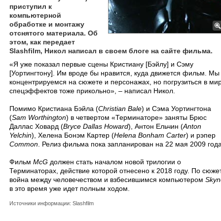
приступил к
компьютерной
обработке и монтажу
отснятого материала. Об
этом, как передает
Slashfilm, Никол написал в своем блоге на сайте фильма.
«Я уже показал первые сцены Кристиану [Бэйлу] и Сэму
[Уортингтону]. Им вроде бы нравится, куда движется фильм. Мы
концентрируемся на сюжете и персонажах, но погрузиться в ми
спецэффектов тоже прикольно», – написал Никол.
Помимо Кристиана Бэйла (
Christian Bale
) и Сэма Уортингтона
(
Sam Worthington
) в четвертом «Терминаторе» заняты Брюс
Даллас Ховард (
Bryce Dallas Howard
), Антон Ельчин (
Anton
Yelchin
), Хелена Бонэм Картер (
Helena Bonham Carter
) и рэпер
Common
. Релиз фильма пока запланирован на 22 мая 2009 года
Фильм
McG
должен стать началом новой трилогии о
Терминаторах, действие которой отнесено к 2018 году. По сюже
война между человечеством и взбесившимся компьютером
Skyn
в это время уже идет полным ходом.
Источники информации: Slashfilm