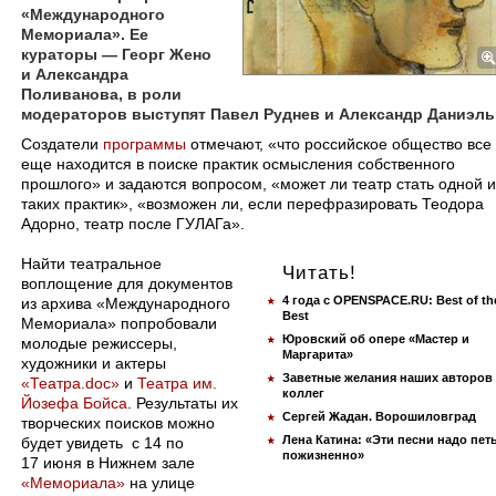
«Международного
Мемориала». Ее
кураторы — Георг Жено
и Александра
Поливанова, в роли
модераторов выступят Павел Руднев и Александр Даниэль
Создатели
программы
отмечают, «что российское общество все
еще находится в поиске практик осмысления собственного
прошлого» и задаются вопросом, «может ли театр стать одной и
таких практик», «возможен ли, если перефразировать Теодора
Адорно, театр после ГУЛАГа».
Найти театральное
Читать!
воплощение для документов
4 года с OPENSPACE.RU: Best of th
из архива «Международного
Best
Мемориала» попробовали
Юровский об опере «Мастер и
молодые режиссеры,
Маргарита»
художники и актеры
Заветные желания наших авторов
«Театра.doc»
и
Театра им.
коллег
Йозефа Бойса
. Результаты их
Сергей Жадан. Ворошиловград
творческих поисков можно
Лена Катина: «Эти песни надо пет
будет увидеть с 14 по
пожизненно»
17 июня в Нижнем зале
«Мемориала»
на улице