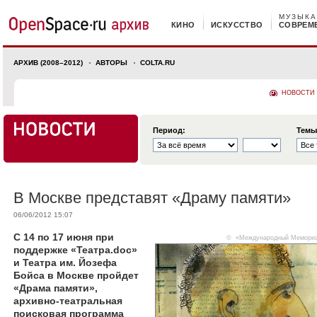
МУЗЫКА
КИНО
ИСКУССТВО
СОВРЕМ
АРХИВ (2008–2012)
АВТОРЫ
COLTA.RU
НОВОСТИ
Период:
Темы
В Москве представят «Драму памяти»
06/06/2012 15:07
С 14 по 17 июня при
©
«Международный Мемори
поддержке «Театра.doc»
и Театра им. Йозефа
Бойса в Москве пройдет
«Драма памяти»,
архивно-театральная
поисковая программа