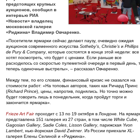
предстоящих крупных
аукционов, сообщил в
интервью РИА
«Новости» владелец
московской галереи
«Риджина» Владимир Овчаренко.
«Посетители ярмарки сейчас делают паузу, очевидно ожидая
аукционов современного искусства
Sotheby’s
,
Christie’s
и
Phillips
de
Pury
& Company
, которые состоятся в конце этой недели: все
хотят посмотреть, что будет с ценами. Если раньше все
расходилось со скоростью пулеметной очереди в первый день, 
теперь одиночные выстрелы», – рассказал Овчаренко.
Между тем, по его словам, финансовый кризис не сказался на
стоимости работ: «На топовых авторов, таких как Ричард Принс
(
Richard Prince
), цены, напротив, поднялись. Но точно можно
будет говорить лишь в понедельник, когда пройдут торги и
закончится ярмарка».
Frieze Art Fair
проходит с 13 по 19 октября в Лондоне. На ярмар
представлена 151 галерея из 27 стран, в том числе
White Сube
,
Gagosian Gallery
,
Sadie Coles
,
Lisson Gallery
, парижская
Yvon
Lambert
, нью-йоркская
David Zwirner
. Из России приехали
XL
-
галерея Елены Селиной и «Риджина».