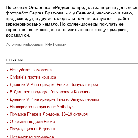
По словам Овчаренко, «Риджина» продала за первый день деся
фоторабот Сергея Браткова. «И у Селиной, насколько я знаю,
продажи идут, и другие галеристы тоже не жалуются – работ
зарезервировано немало. Но коллекционеры покупать не
торопятся, возможно, хотят снизить цены к концу ярмарки», –
добавил он.
Источники информации: РИА Новости
ССЫЛКИ
Неглубокая заморозка
Christie’s против кризиса
Дневник VIP на ярмарке Frieze. Выпуск второй
В Далласе продадут Гончарову и Коровина
Дневник VIP на ярмарке Frieze. Выпуск первый
Нанокресло на аукционе Sotheby's
Ярмарка Frieze в Лондоне. 13–19 октября
Открытия недели Frieze
Предаукционный десант
Ярмарочная лихорадка