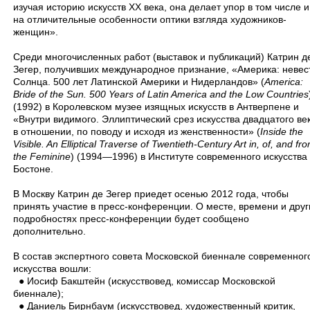
изучая историю искусств XX века, она делает упор в том числе и
на отличительные особенности оптики взгляда художников-
женщин».
Среди многочисленных работ (выставок и публикаций) Катрин д
Зегер, получивших международное признание, «Америка: невес
Солнца. 500 лет Латинской Америки и Нидерландов» (
America:
Bride of the Sun. 500 Years of Latin America and the Low Countries
(1992) в Королевском музее изящных искусств в Антверпене и
«Внутри видимого. Эллиптический срез искусства двадцатого ве
в отношении, по поводу и исходя из женственности» (
Inside the
Visible. An Elliptical Traverse of Twentieth-Century Art in, of, and fr
the Feminine
) (1994—1996) в Институте современного искусства 
Бостоне.
В Москву Катрин де Зегер приедет осенью 2012 года, чтобы
принять участие в пресс-конференции. О месте, времени и друг
подробностях пресс-конференции будет сообщено
дополнительно.
В состав экспертного совета Московской биеннале современног
искусства вошли:
● Иосиф Бакштейн (искусствовед, комиссар Московской
биеннале);
● Даниель Бирнбаум (искусствовед, художественный критик,