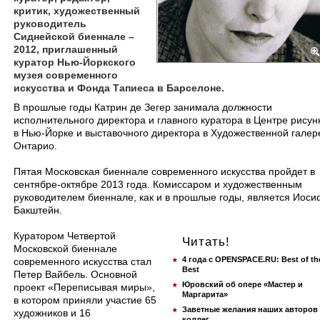
критик, художественный
руководитель
Сиднейской биеннале –
2012, приглашенный
куратор Нью-Йоркского
музея современного
искусства и Фонда Тапиеса в Барселоне.
​В прошлые годы Катрин де Зегер занимала должности
исполнительного директора и главного куратора в Центре рисун
в Нью-Йорке и выставочного директора в Художественной галер
Онтарио.
Пятая Московская биеннале современного искусства пройдет в
сентябре-октябре 2013 года. Комиссаром и художественным
руководителем биеннале, как и в прошлые годы, является Иоси
Бакштейн.
Куратором Четвертой
Читать!
Московской биеннале
4 года с OPENSPACE.RU: Best of th
современного искусства стал
Best
Петер Вайбель. Основной
Юровский об опере «Мастер и
проект «Переписывая миры»,
Маргарита»
в котором приняли участие 65
Заветные желания наших авторов
художников и 16
коллег