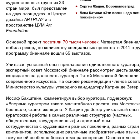
художественных групп из 33
Сергей Жадан. Ворошиловград
стран мира, был представлен
Лена Катина: «Эти песни надо пет
на двух площадках: в Центре
пожизненно»
дизайна
ARTPLAY
и в
пространстве ЦУМ
Art
Foundation
.
Основной проект
посетили 70 тысяч человек
. Четвертая биенна
побила рекорд по количеству специальных проектов: в 2011 году
программу биеннале вошли 65 выставок.
Учитывая успешный опыт приглашения единственного куратора
экспертный совет Московской биеннале рассмотрел шесть заяв
кандидатов на должность куратора Пятой Московской биеннале
современного искусства. На основе рекомендации членов совет
Министерство культуры утвердило кандидатуру Катрин де Зегер.
Иосиф Бакштейн, комментируя выбор куратора, подчеркнул:
«Впервые куратором такого масштабного проекта, как Московск
биеннале, станет женщина. У Катрин де Зегер уникальный опыт
кураторской работы в самых различных структурах (частных,
общественных, государственных) и огромный опыт
сотрудничества с художниками разных поколений, разных стран
континентов, использующих различные изобразительные языки.
тому же ей особенно близка тема равноправия. Основательно