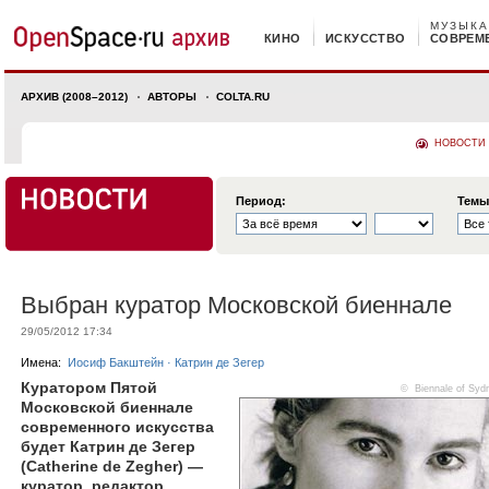
МУЗЫКА
КИНО
ИСКУССТВО
СОВРЕМ
АРХИВ (2008–2012)
АВТОРЫ
COLTA.RU
НОВОСТИ
Период:
Темы
Выбран куратор Московской биеннале
29/05/2012 17:34
Имена:
Иосиф Бакштейн
·
Катрин де Зегер
Куратором Пятой
© Biennale of Syd
Московской биеннале
современного искусства
будет Катрин де Зегер
(Catherine de Zegher) —
куратор, редактор,