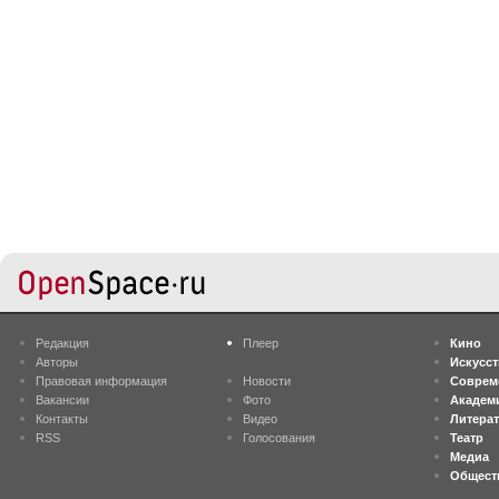
Редакция
Плеер
Кино
Авторы
Искусс
Правовая информация
Новости
Соврем
Вакансии
Фото
Академ
Контакты
Видео
Литера
RSS
Голосования
Театр
Медиа
Общест