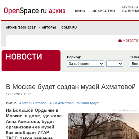
МУЗЫКА
КИНО
ИСКУССТВО
СОВРЕМ
АРХИВ (2008–2012)
АВТОРЫ
COLTA.RU
НОВОСТИ
Период:
Темы
В Москве будет создан музей Ахматовой
12/05/2012 11:44
Имена:
Алексей Баталов
·
Анна Ахматова
·
Михаил Ардов
На Большой Ордынке в
© travel2moscow.
Москве, в доме, где жила
Анна Ахматова, будет
организован ее музей.
Как сообщает ИТАР-
ТАСС, такое решение