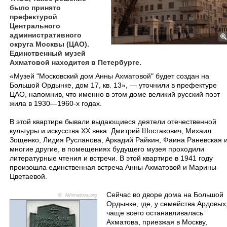
было принято
префектурой
Центрального
административного
округа Москвы (ЦАО).
Единственный музей
Ахматовой находится в Петербурге.
«Музей "Московский дом Анны Ахматовой" будет создан на
Большой Ордынке, дом 17, кв. 13», — уточнили в префектуре
ЦАО, напомнив, что именно в этом доме великий русский поэт
жила в 1930—1960-х годах.
В этой квартире бывали выдающиеся деятели отечественной
культуры и искусства ХХ века: Дмитрий Шостакович, Михаил
Зощенко, Лидия Русланова, Аркадий Райкин, Фаина Раневская 
многие другие, в помещениях будущего музея проходили
литературные чтения и встречи. В этой квартире в 1941 году
произошла единственная встреча Анны Ахматовой и Марины
Цветаевой.
Сейчас во дворе дома на Большой
©
Akhmatova.org
Ордынке, где, у семейства Ардовых
чаще всего останавливалась
Ахматова, приезжая в Москву,