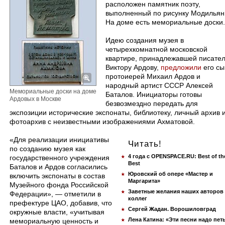
расположен памятник поэту,
выполненный по рисунку Модильян
На доме есть мемориальные доски.
Идею создания музея в
четырехкомнатной московской
квартире, принадлежавшей писате
Виктору Ардову,
предложили
его сы
протоиерей Михаил Ардов и
народный артист СССР Алексей
Мемориальные доски на доме
Баталов. Инициаторы готовы
Ардовых в Москве
безвозмездно передать для
экспозиции исторические экспонаты, библиотеку, личный архив 
фотоархив с неизвестными изображениями Ахматовой.
«Для реализации инициативы
Читать!
по созданию музея как
4 года с OPENSPACE.RU: Best of th
государственного учреждения
Best
Баталов и Ардов согласились
Юровский об опере «Мастер и
включить экспонаты в состав
Маргарита»
Музейного фонда Российской
Заветные желания наших авторов
Федерации», — отметили в
коллег
префектуре ЦАО, добавив, что
Сергей Жадан. Ворошиловград
окружные власти, «учитывая
Лена Катина: «Эти песни надо пет
мемориальную ценность и