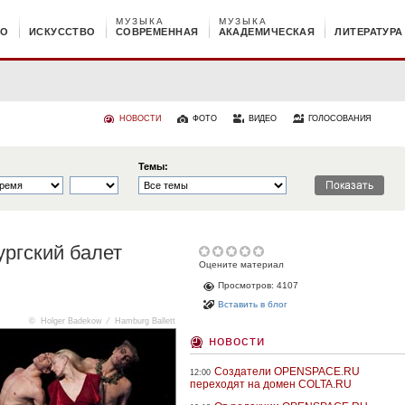
МУЗЫКА
МУЗЫКА
НО
ИСКУССТВО
СОВРЕМЕННАЯ
АКАДЕМИЧЕСКАЯ
ЛИТЕРАТУРА
НОВОСТИ
ФОТО
ВИДЕО
ГОЛОСОВАНИЯ
Темы:
ургский балет
Оцените материал
Просмотров: 4107
Вставить в блог
© Holger Badekow ⁄ Hamburg Ballett
новости
Создатели OPENSPACE.RU
12:00
переходят на домен COLTA.RU