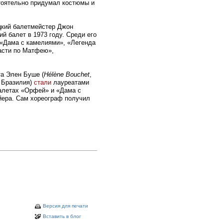
тоятельно придумал костюмы и
цкий балетмейстер Джон
ий балет в 1973 году. Среди его
 «Дама с камелиями», «Легенда
асти по Матфею»,
та Элен Буше (
Hélène Bouchet
,
, Бразилия)
стали
лауреатами
балетах «Орфей» и «Дама с
йера. Сам хореограф получил
Версия для печати
Вставить в блог