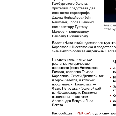
Гамбургского балета.
Зрителям представят два
спектакля хореографа
Джона Ноймайера (John
Neumeier), посвященных
Алексан
композитору Густаву
Отто Бу
Малеру и танцовщику
Вацлаву Нижинскому.
​Балет «Нижинский» вдохновлен музыко
Корсакова и Шостаковича и представля
знаменитого солиста антрепризы Сергея
На сцене появляются как
Ч
реальные исторические
персонажи (жена Нижинского
4
Ромола, балерина Тамара
B
Карсавина, Сергей Дягилев), так
Ю
и герои балетов, в которых
М
прославился Нижинский, —
З
Фавн, Петрушка и Золотой раб
к
из «Шехеразады». Костюмы
С
выполнены по эскизам
Александра Бенуа и Льва
Л
Бакста.
п
Как сообщает
«РБК
daily
»
, для спекта