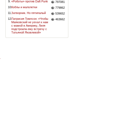
9.
«Роботы» против Daft Punk
797081
10.
Коблы и малолетки
779862
11.
Затворник. Но пятипалый
539652
12.
Патрисия Томпсон: «Чтобы
463662
Маяковский не уехал к нам
с мамой в Америку, Лиля
подстроила ему встречу с
Татьяной Яковлевой»
-