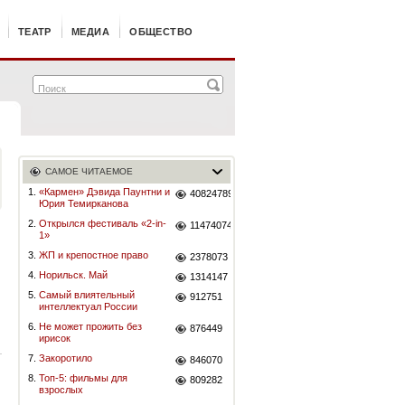
ТЕАТР
МЕДИА
ОБЩЕСТВО
САМОЕ ЧИТАЕМОЕ
1.
«Кармен» Дэвида Паунтни и
40824789
Юрия Темирканова
2.
Открылся фестиваль «2-in-
11474074
1»
3.
ЖП и крепостное право
2378073
4.
Норильск. Май
1314147
5.
Самый влиятельный
912751
интеллектуал России
6.
Не может прожить без
876449
ирисок
7.
Закоротило
846070
8.
Топ-5: фильмы для
809282
взрослых