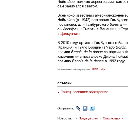
Ноймайер, помимо хореографии, самос
сам занимался светом.
Всемирно известный американско-неме
Ноймайер (р. 1942) возглавил Гамбургск
постановок для Гамбургского балета —
об Иосифе», «Смерть в Венеции», «Стр
«Щелкунчик»
.
В 2010 году артисты Гамбургского бале
Франция) и Тьяго Бордин (
Thiago Bordin
премии
Benois de la danse
за партии в 
камелиями» в постановке Джона Нойма
премию
Benois de la danse
в 1992 году.
Источники информации:
РБК daily
ССЫЛКИ
Танец: весеннее обострение
Отправить:
Новости:
« Предыдущая
·
Следующая »