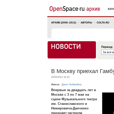
КИ
АРХИВ (2008–2012)
АВТОРЫ
COLTA.RU
Период:
В Москву приехал Гамб
03/05/2012 16:43
Имена:
Джон Ноймайер
Впервые за двадцать лет в
Москве с 3 по 7 мая на
сцене Музыкального театра
им. Станиславского и
Немировича-Данченко
проходят гастроли