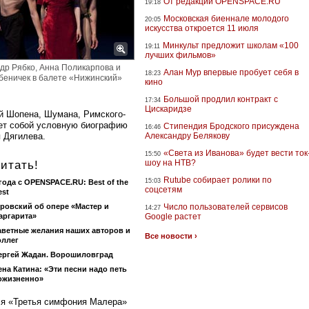
От редакции OPENSPACE.RU
19:18
Московская биеннале молодого
20:05
искусства откроется 11 июля
Минкульт предложит школам «100
19:11
лучших фильмов»
др Рябко, Анна Поликарпова и
Алан Мур впервые пробует себя в
18:23
беничек в балете «Нижинский»
кино
Большой продлил контракт с
17:34
Цискаридзе
й Шопена, Шумана, Римского-
ет собой условную биографию
Стипендия Бродского присуждена
16:46
 Дягилева.
Александру Белякову
«Света из Иванова» будет вести ток
15:50
шоу на НТВ?
итать!
Rutube собирает ролики по
15:03
 года с OPENSPACE.RU: Best of the
соцсетям
est
ровский об опере «Мастер и
Число пользователей сервисов
14:27
аргарита»
Google растет
аветные желания наших авторов и
Все новости ›
оллег
ергей Жадан. Ворошиловград
ена Катина: «Эти песни надо петь
ожизненно»
кля «Третья симфония Малера»