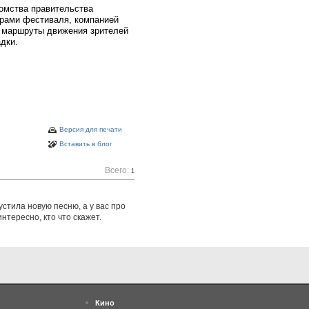
омства правительства
орами фестиваля, компанией
е маршруты движения зрителей
дки.
Версия для печати
Вставить в блог
Всего:
1
стила новую песню, а у вас про
интересно, кто что скажет.
Кино