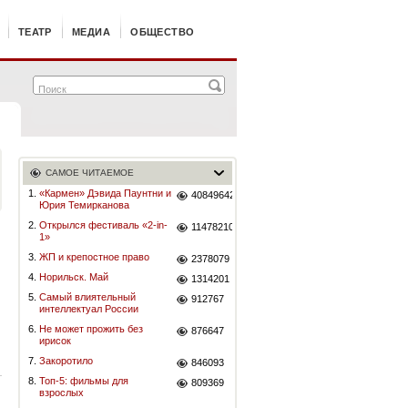
ТЕАТР
МЕДИА
ОБЩЕСТВО
САМОЕ ЧИТАЕМОЕ
1.
«Кармен» Дэвида Паунтни и
40849642
Юрия Темирканова
2.
Открылся фестиваль «2-in-
11478210
1»
3.
ЖП и крепостное право
2378079
4.
Норильск. Май
1314201
5.
Самый влиятельный
912767
интеллектуал России
6.
Не может прожить без
876647
ирисок
7.
Закоротило
846093
8.
Топ-5: фильмы для
809369
взрослых