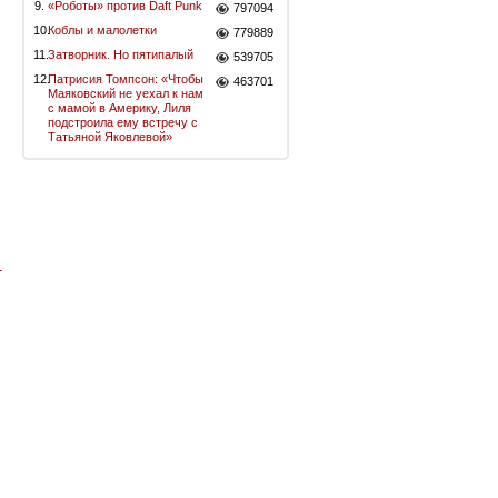
9.
«Роботы» против Daft Punk
797094
10.
Коблы и малолетки
779889
11.
Затворник. Но пятипалый
539705
12.
Патрисия Томпсон: «Чтобы
463701
Маяковский не уехал к нам
с мамой в Америку, Лиля
подстроила ему встречу с
Татьяной Яковлевой»
-