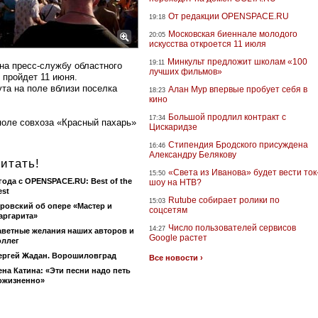
От редакции OPENSPACE.RU
19:18
Московская биеннале молодого
20:05
искусства откроется 11 июля
Минкульт предложит школам «100
19:11
на пресс-службу областного
лучших фильмов»
 пройдет 11 июня.
та на поле вблизи поселка
Алан Мур впервые пробует себя в
18:23
кино
Большой продлил контракт с
17:34
оле совхоза «Красный пахарь»
Цискаридзе
Стипендия Бродского присуждена
16:46
Александру Белякову
итать!
«Света из Иванова» будет вести ток
15:50
 года с OPENSPACE.RU: Best of the
шоу на НТВ?
est
Rutube собирает ролики по
15:03
ровский об опере «Мастер и
соцсетям
аргарита»
Число пользователей сервисов
14:27
аветные желания наших авторов и
Google растет
оллег
ергей Жадан. Ворошиловград
Все новости ›
ена Катина: «Эти песни надо петь
ожизненно»