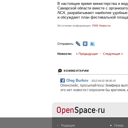
В настоящее время министерства и вед
Самарской области вместе с организат
NCA
, разрабатывают наиболее удобны
и обсуждают план фестивальной площа
Источники информации:
РИА Новости
Отправить:
Новости:
« Предыдущая
·
Следующая »
КОММЕНТАРИИ
Oleg Burkov
· 2012-04-02 06:00:10
Опенспейс, просыпайтесь! Земфира выпу
это нет новости:/ опросили бы критиков, 
Редакция
Плеер