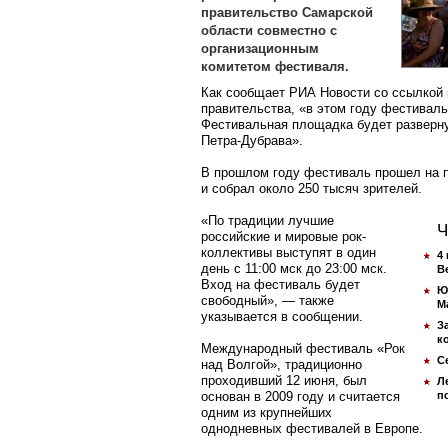
правительство Самарской
области совместно с
организационным
комитетом фестиваля.
Как сообщает РИА Новости со ссылкой 
правительства, «в этом году фестиваль
Фестивальная площадка будет разверну
Петра-Дубрава».
В прошлом году фестиваль прошел на п
и собрал около 250 тысяч зрителей.
«По традиции лучшие
Ч
российские и мировые рок-
коллективы выступят в один
4
день с 11:00 мск до 23:00 мск.
B
Вход на фестиваль будет
Ю
свободный», — также
М
указывается в сообщении.
З
к
Международный фестиваль «Рок
С
над Волгой», традиционно
проходивший 12 июня, был
Л
основан в 2009 году и считается
п
одним из крупнейших
однодневных фестивалей в Европе.