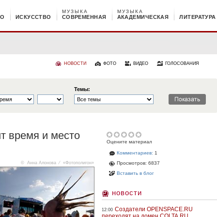
МУЗЫКА
МУЗЫКА
НО
ИСКУССТВО
СОВРЕМЕННАЯ
АКАДЕМИЧЕСКАЯ
ЛИТЕРАТУРА
НОВОСТИ
ФОТО
ВИДЕО
ГОЛОСОВАНИЯ
Темы:
т время и место
Оцените материал
Комментариев:
1
© Анна Алонова ⁄
«Фотополигон»
Просмотров: 6837
Вставить в блог
новости
Создатели OPENSPACE.RU
12:00
переходят на домен COLTA.RU