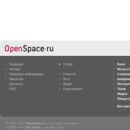
Редакция
Плеер
Кино
Авторы
Искусс
Правовая информация
Новости
Соврем
Вакансии
Фото
Академ
Контакты
Видео
Литера
RSS
Голосования
Театр
Медиа
Общест
Все ма
© 2008—2012
OpenSpace.ru
| Все права защищены
© 2008—2012
Ally design
— дизайн сайта