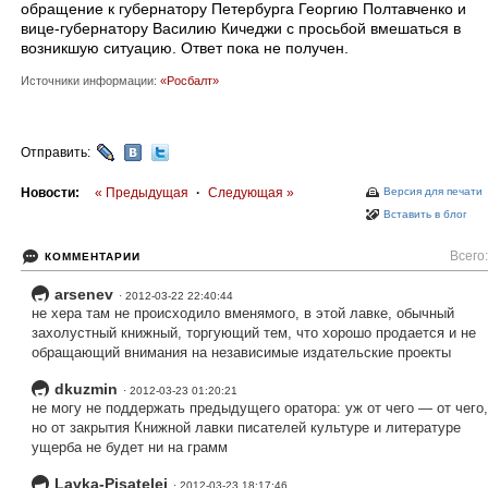
обращение к губернатору Петербурга Георгию Полтавченко и
вице-губернатору Василию Кичеджи с просьбой вмешаться в
возникшую ситуацию. Ответ пока не получен.
Источники информации:
«Росбалт»
Отправить:
Новости:
« Предыдущая
·
Следующая »
Версия для печати
Вставить в блог
Всего:
КОММЕНТАРИИ
arsenev
· 2012-03-22 22:40:44
не хера там не происходило вменямого, в этой лавке, обычный
захолустный книжный, торгующий тем, что хорошо продается и не
обращающий внимания на независимые издательские проекты
dkuzmin
· 2012-03-23 01:20:21
не могу не поддержать предыдущего оратора: уж от чего — от чего,
но от закрытия Книжной лавки писателей культуре и литературе
ущерба не будет ни на грамм
Lavka-Pisatelej
· 2012-03-23 18:17:46