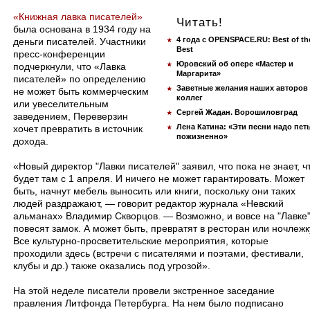
«Книжная лавка писателей»
Читать!
была основана в 1934 году на
4 года с OPENSPACE.RU: Best of th
деньги писателей. Участники
Best
пресс-конференции
Юровский об опере «Мастер и
подчеркнули, что «Лавка
Маргарита»
писателей» по определению
Заветные желания наших авторов
не может быть коммерческим
коллег
или увеселительным
Сергей Жадан. Ворошиловград
заведением, Переверзин
Лена Катина: «Эти песни надо пет
хочет превратить в источник
пожизненно»
дохода.
«Новый директор "Лавки писателей" заявил, что пока не знает, ч
будет там с 1 апреля. И ничего не может гарантировать. Может
быть, начнут мебель выносить или книги, поскольку они таких
людей раздражают, — говорит редактор журнала «Невский
альманах» Владимир Скворцов. — Возможно, и вовсе на "Лавке
повесят замок. А может быть, превратят в ресторан или ночлежк
Все культурно-просветительские мероприятия, которые
проходили здесь (встречи с писателями и поэтами, фестивали,
клубы и др.) также оказались под угрозой».
На этой неделе писатели провели экстренное заседание
правления Литфонда Петербурга. На нем было подписано