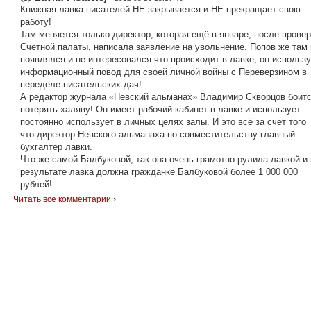
Книжная лавка писателей НЕ закрывается и НЕ прекращает свою
работу!
Там меняется только директор, которая ещё в январе, после провер
Счётной палаты, написала заявление на увольнение. Попов же там 
появлялся и не интересовался что происходит в лавке, он использу
информационный повод для своей личной войны с Переверзином в
переделе писательских дач!
А редактор журнала «Невский альманах» Владимир Скворцов боит
потерять халяву! Он имеет рабочий кабинет в лавке и использует
постоянно использует в личных целях залы. И это всё за счёт того
что директор Невского альманаха по совместительству главный
бухгалтер лавки.
Что же самой Балбуковой, так она очень грамотно рулила лавкой и 
результате лавка должна гражданке Балбуковой более 1 000 000
рублей!
Читать все комментарии ›