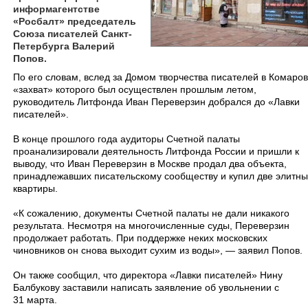
информагентстве
«Росбалт» председатель
Союза писателей Санкт-
Петербурга Валерий
Попов.
​По его словам, вслед за Домом творчества писателей в Комаров
«захват» которого был осуществлен прошлым летом,
руководитель Литфонда Иван Переверзин добрался до «Лавки
писателей».
В конце прошлого года аудиторы Счетной палаты
проанализировали деятельность Литфонда России и пришли к
выводу, что Иван Переверзин в Москве продал два объекта,
принадлежавших писательскому сообществу и купил две элитн
квартиры.
«К сожалению, документы Счетной палаты не дали никакого
результата. Несмотря на многочисленные суды, Переверзин
продолжает работать. При поддержке неких московских
чиновников он снова выходит сухим из воды», — заявил Попов.
Он также сообщил, что директора «Лавки писателей» Нину
Балбукову заставили написать заявление об увольнении с
31 марта.