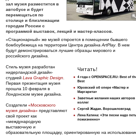
зал музея разместится в
автобусе и будет
перемещаться по
столице и близлежащим
городам России с
программой выставок, лекций и мастер-классов.
​«Стационарный» же музей откроется в помещении бывшего
бомбоубежища на территории Центра дизайна
ArtPlay
. В нем
будут демонстрироваться лучшие образцы мирового и
российского дизайна.
Стиль музея разработан
Читать!
нидерландской дизайн-
4 года с OPENSPACE.RU: Best of th
студией
Lava Graphic Design
.
Best
Первая презентация музея
Юровский об опере «Мастер и
прошла 10 февраля в
Маргарита»
Лондонском музее дизайна.
Заветные желания наших авторов
коллег
Создатели
«Московского
Сергей Жадан. Ворошиловград
музея дизайна»
представляют
Лена Катина: «Эти песни надо пет
свой проект как
пожизненно»
«международную
выставочную и
образовательную площадку, ориентированную на использовани